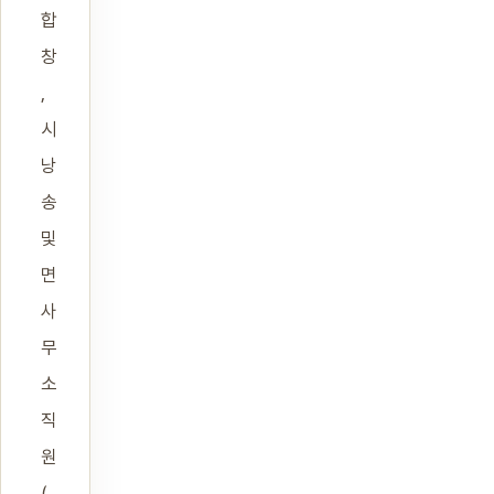
합
창
,
시
낭
송
및
면
사
무
소
직
원
(