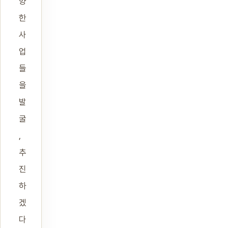
양
한
사
업
들
을
발
굴
,
추
진
하
겠
다