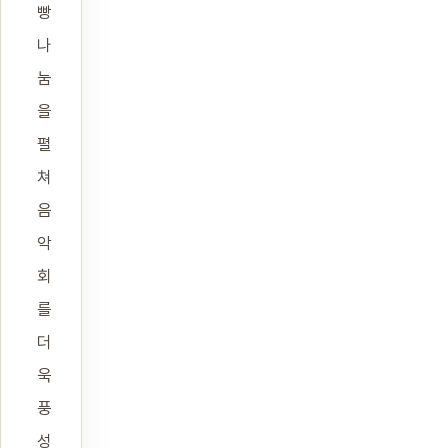
빵
나
눔
을
펼
쳐
음
악
회
를
더
욱
풍
성