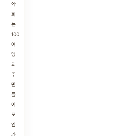
악
회
는
100
여
명
의
주
민
들
이
모
인
가