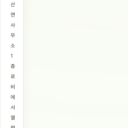
산
면
사
무
소
1
층
로
비
에
서
열
렸