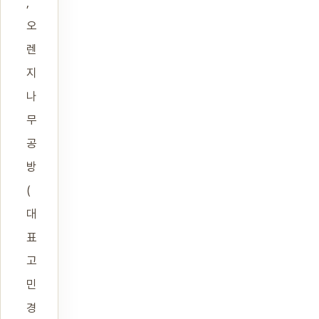
,
오
렌
지
나
무
공
방
(
대
표
고
민
경