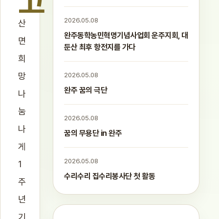
고
2026.05.08
산
완주동학농민혁명기념사업회 운주지회, 대
면
둔산 최후 항전지를 가다
희
망
2026.05.08
완주 꿈의 극단
나
눔
2026.05.08
나
꿈의 무용단 in 완주
게
2026.05.08
1
수리수리 집수리봉사단 첫 활동
주
년
기