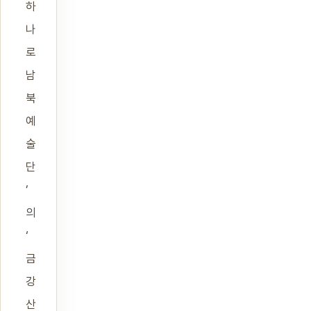
하
나
로
남
북
예
술
단
’
의
‘
금
강
산