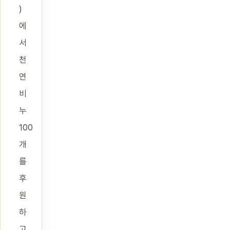
)
에
서
천
연
비
누
100
개
를
후
원
하
고