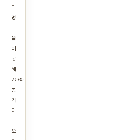
타
령
’
을
비
롯
해
7080
통
기
타
,
오