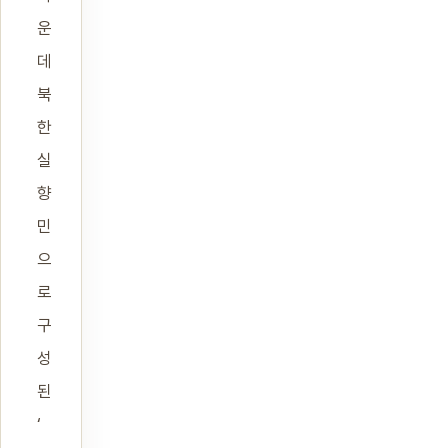
운
데
북
한
실
향
민
으
로
구
성
된
‘