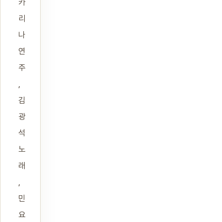
카
리
나
연
주
,
김
광
석
노
래
,
민
요