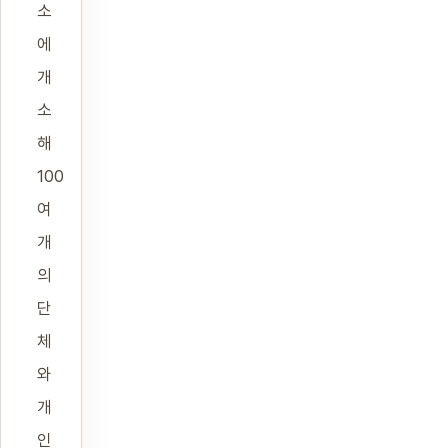
소
에
개
소
해
100
여
개
의
단
체
와
개
인