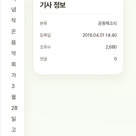
기사 정보
념
작
분류
공동체소식
은
등록일
2019.04.01 14:40
음
조회수
2,680
악
댓글
0
회
가
3
월
28
일
고