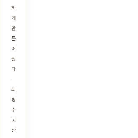
하
게
만
들
어
줬
다
.
최
병
수
고
산