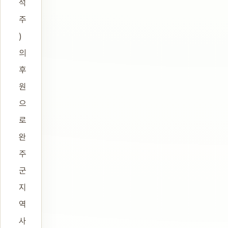
석
주
)
의
후
원
으
로
완
주
군
지
역
사