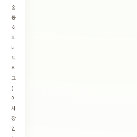
술
동
호
회
네
트
워
크
(
이
사
장
임