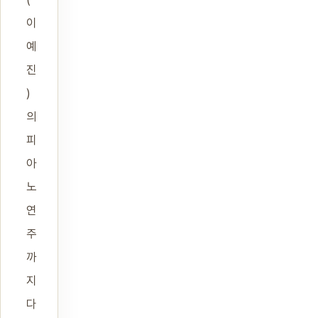
이
예
진
)
의
피
아
노
연
주
까
지
다