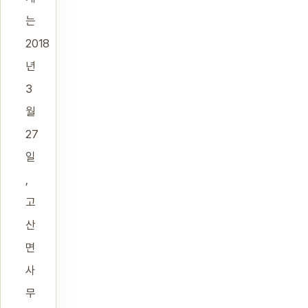
는
2018
년
3
월
27
일
,
고
산
면
사
무