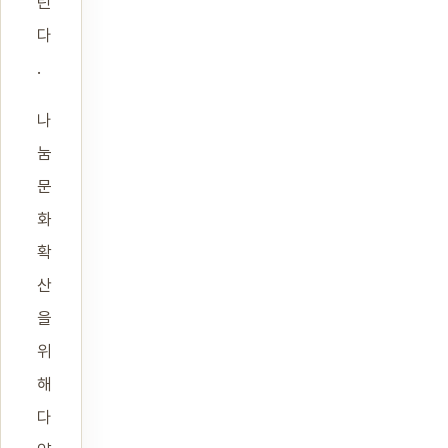
린
다
.
나
눔
문
화
확
산
을
위
해
다