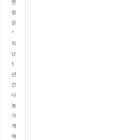
면
장
은
“
지
난
1
년
간
나
눔
가
게
에