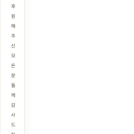
후
원
해
주
신
모
든
분
들
께
감
사
드