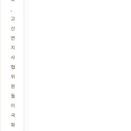
,
고
산
면
지
사
협
위
원
들
이
국
화