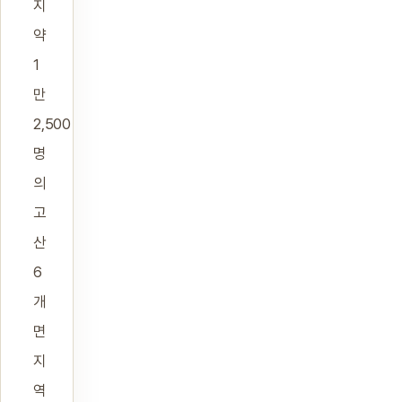
지
약
1
만
2,500
명
의
고
산
6
개
면
지
역