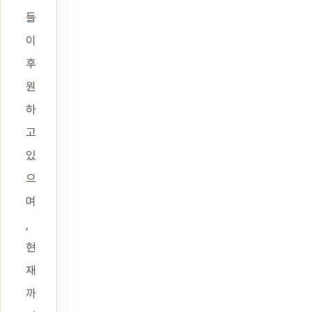
들
이
후
원
하
고
있
으
며
,
현
재
까