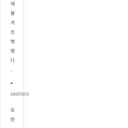
채
롭
게
진
행
됐
다
.
A89I7803
또
한