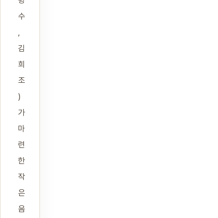
병
수
,
김
희
조
)
가
마
련
한
작
은
음