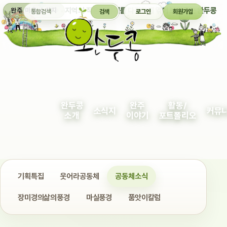
통합검색
지역의 작은 이야기를 다정하게 엮어 보여주는 완두콩
완주 마을 소식지
검색
로그인
회원가입
완두콩
완주
활동/
소식지
커뮤
소개
이야기
포트폴리오
기획특집
웃어라공동체
공동체소식
장미경의삶의풍경
마실풍경
품앗이칼럼