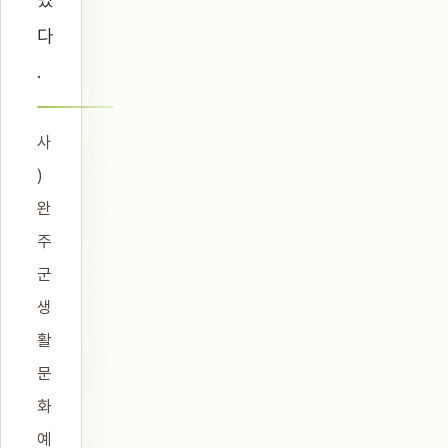
다
.
사
)
완
주
군
생
활
문
화
예