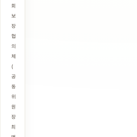
회
보
장
협
의
체
(
공
동
위
원
장
최