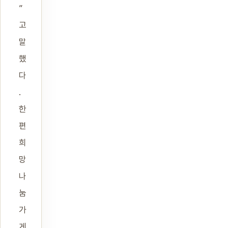
”
고
말
했
다
.
한
편
희
망
나
눔
가
게