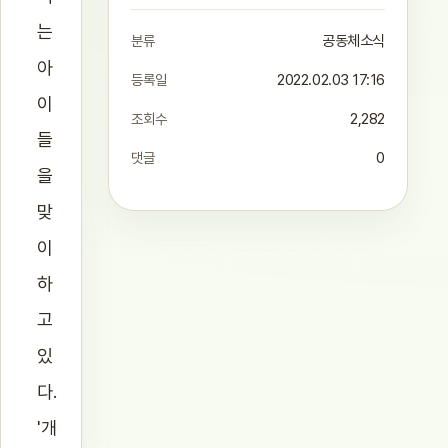
는
분류
공동체소식
아
등록일
2022.02.03 17:16
이
조회수
2,282
들
댓글
0
을
맞
이
하
고
있
다.
'개