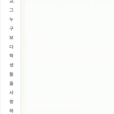
교.
그
누
구
보
다
학
생
들
을
사
랑
하