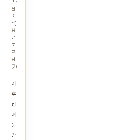
[마
을
소
식]
봉
성
초
교
감
(2)
이
후
십
여
분
간