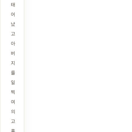
태
어
났
고
아
버
지
를
일
찍
여
의
고
홀