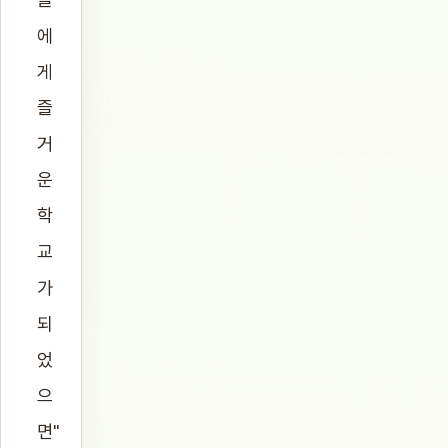
에
게
즐
거
운
학
교
가
되
었
으
면"