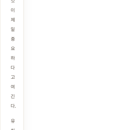
것
이
제
일
중
요
하
다
고
여
긴
다.
유