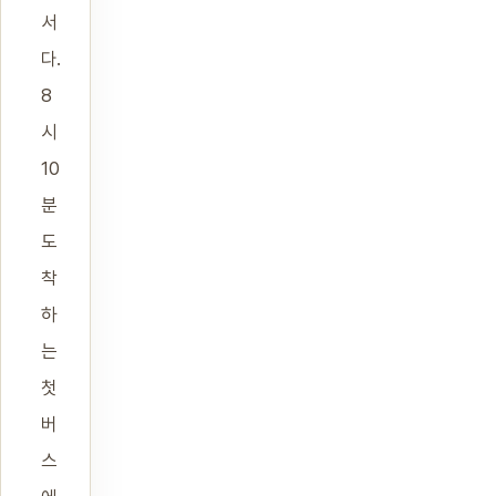
서
다.
8
시
10
분
도
착
하
는
첫
버
스