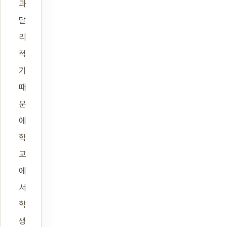
과
달
리
적
기
때
문
에
학
교
에
서
학
생