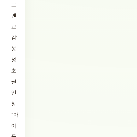
그
맨
교
감'
봉
성
초
권
인
창
"아
이
들