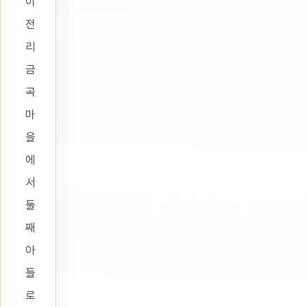
이
전
리
금
곡
마
을
에
서
둘
째
아
들
로