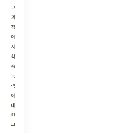
그
과
정
에
서
학
습
능
력
에
대
한
부