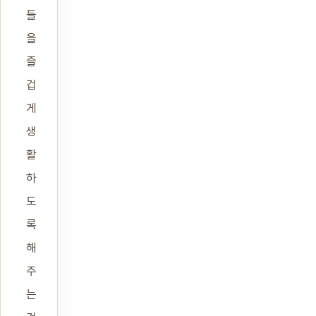
들
을
즐
겁
게
생
활
하
도
록
해
주
는