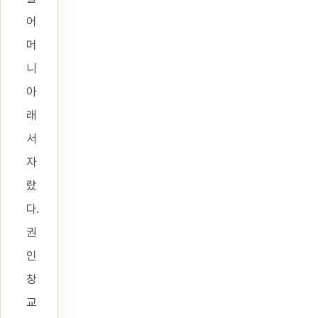
어
머
니
아
래
서
자
랐
다.
권
인
창
교