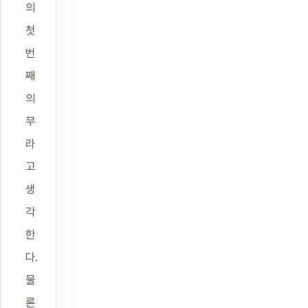
의
첫
번
째
의
무
라
고
생
각
한
다.
물
론