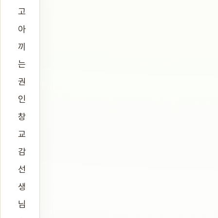
고
아
끼
는
권
인
창
교
감
선
생
님