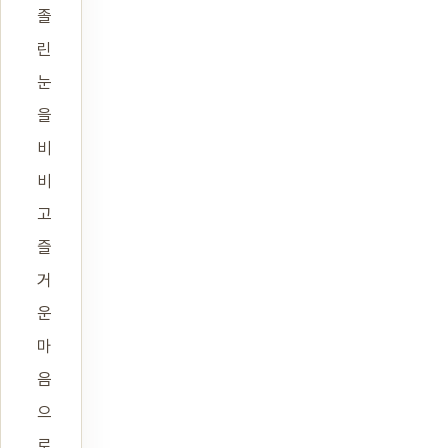
졸
린
눈
을
비
비
고
즐
거
운
마
음
으
로