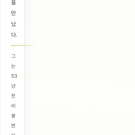
을
만
났
다.
그
는
53
년
전
비
봉
면