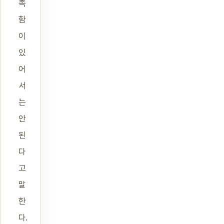
족
함
이
있
어
서
는
안
된
다
고
말
한
다.