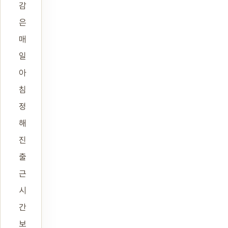
감
은
매
일
아
침
정
해
진
출
근
시
간
보