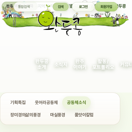
통합검색
지역의 작은 이야기를 다정하게 엮어 보여주는 완두콩
완주 마을 소식지
검색
로그인
회원가입
완두콩
완주
활동/
소식지
커뮤
소개
이야기
포트폴리오
기획특집
웃어라공동체
공동체소식
장미경의삶의풍경
마실풍경
품앗이칼럼