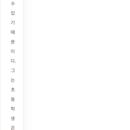
수
있
기
때
문
이
다.
그
는
초
등
학
생
은