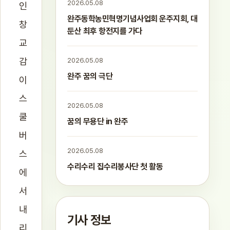
2026.05.08
인
완주동학농민혁명기념사업회 운주지회, 대
창
둔산 최후 항전지를 가다
교
감
2026.05.08
완주 꿈의 극단
이
스
2026.05.08
쿨
꿈의 무용단 in 완주
버
2026.05.08
스
수리수리 집수리봉사단 첫 활동
에
서
내
기사 정보
리