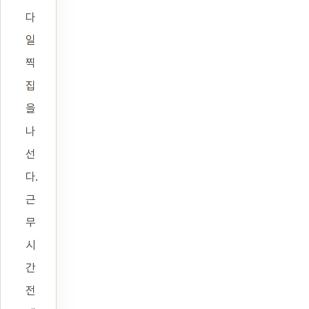
다
일
찍
집
을
나
선
다.
근
무
시
간
전