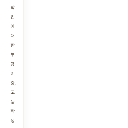
학
업
에
대
한
부
담
이
중,
고
등
학
생