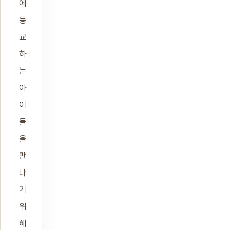
에
등
교
하
는
아
이
들
을
만
나
기
위
해