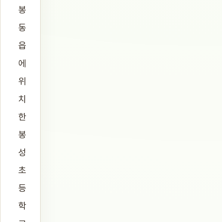
봉
동
읍
에
위
치
한
봉
성
초
등
학