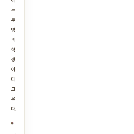
에
는
두
명
의
학
생
이
타
고
온
다.