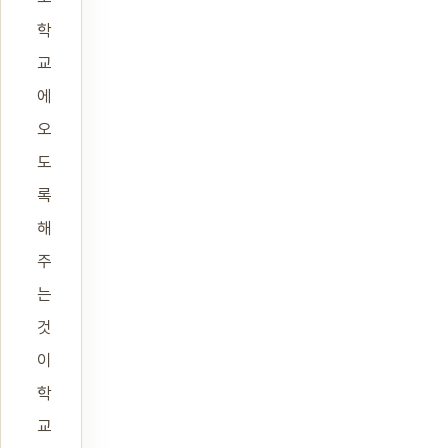
학
교
에
오
도
록
해
주
는
것
이
학
교