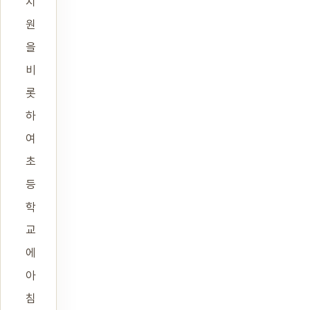
치
원
을
비
롯
하
여
초
등
학
교
에
아
침