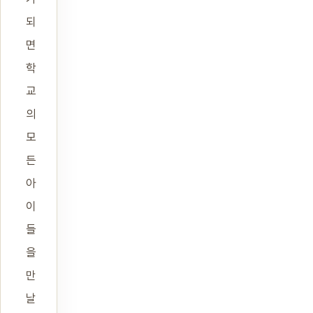
되
면
학
교
의
모
든
아
이
들
을
만
날