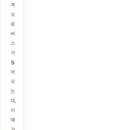
격
으
로
버
스
가
들
어
오
는
데,
이
때
가