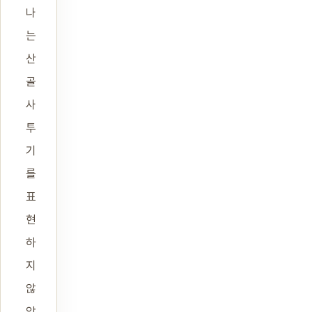
나
는
산
골
사
투
기
를
표
현
하
지
않
았