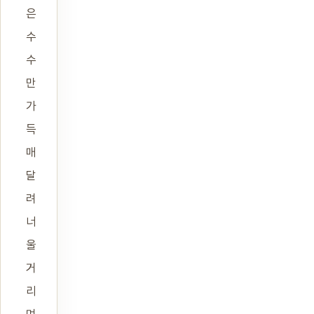
은
수
수
만
가
득
매
달
려
너
울
거
리