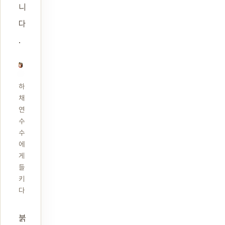
니
다
.
하
채
연
수
수
에
게
들
키
다
붉