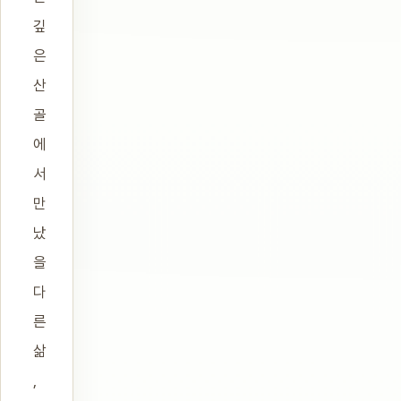
깊
은
산
골
에
서
만
났
을
다
른
삶
,