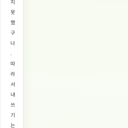
지
못
했
구
나
.
따
라
서
내
쓰
기
는