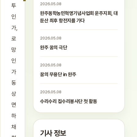
2026.05.08
투
완주동학농민혁명기념사업회 운주지회, 대
인
둔산 최후 항전지를 가다
가,
로
2026.05.08
완주 꿈의 극단
망
인
2026.05.08
가
꿈의 무용단 in 완주
동
2026.05.08
상
수리수리 집수리봉사단 첫 활동
면
하
채
기사 정보