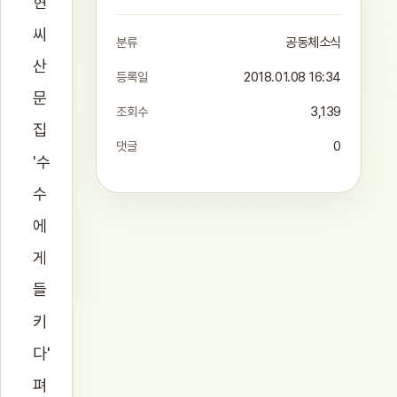
현
씨
분류
공동체소식
산
등록일
2018.01.08 16:34
문
조회수
3,139
집
댓글
0
'수
수
에
게
들
키
다'
펴