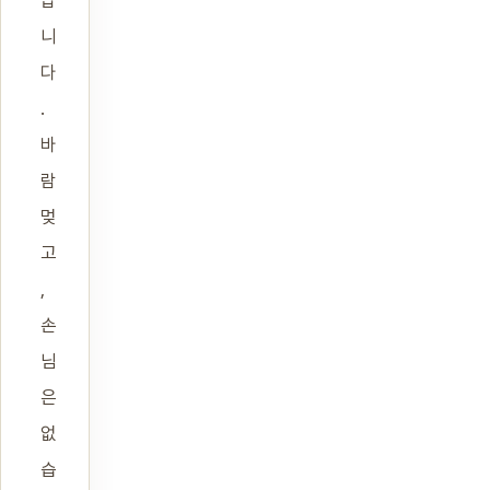
니
다
.
바
람
멎
고
,
손
님
은
없
습