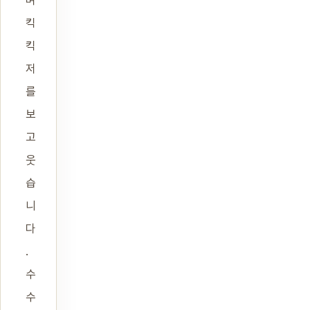
며
킥
킥
저
를
보
고
웃
습
니
다
.
수
수