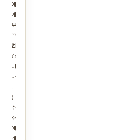
에
게
부
끄
럽
습
니
다
.
(
수
수
에
게