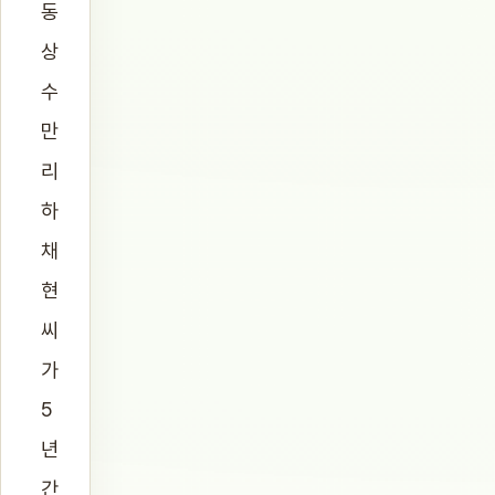
동
상
수
만
리
하
채
현
씨
가
5
년
간