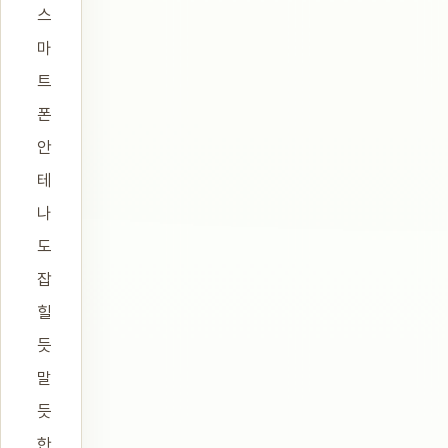
스
마
트
폰
안
테
나
도
잡
힐
듯
말
듯
한