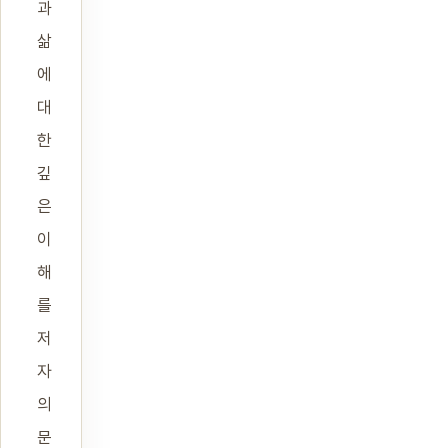
과
삶
에
대
한
깊
은
이
해
를
저
자
의
문