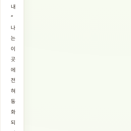
내
“
나
는
이
곳
에
전
혀
동
화
되