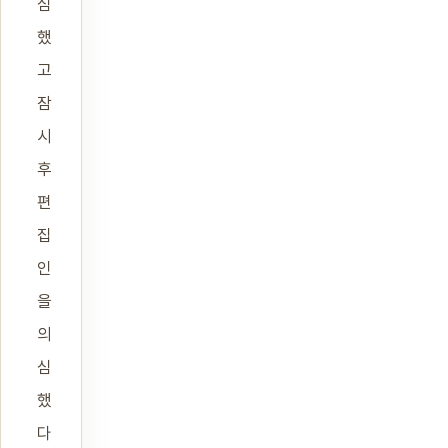
심
했
고
잠
시
후
편
집
인
을
의
심
했
다