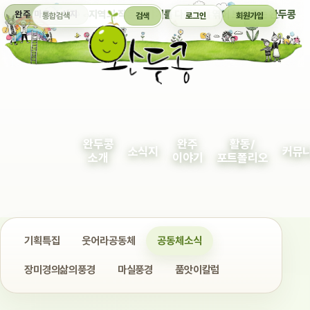
통합검색
지역의 작은 이야기를 다정하게 엮어 보여주는 완두콩
완주 마을 소식지
검색
로그인
회원가입
완두콩
완주
활동/
소식지
커뮤
소개
이야기
포트폴리오
기획특집
웃어라공동체
공동체소식
장미경의삶의풍경
마실풍경
품앗이칼럼