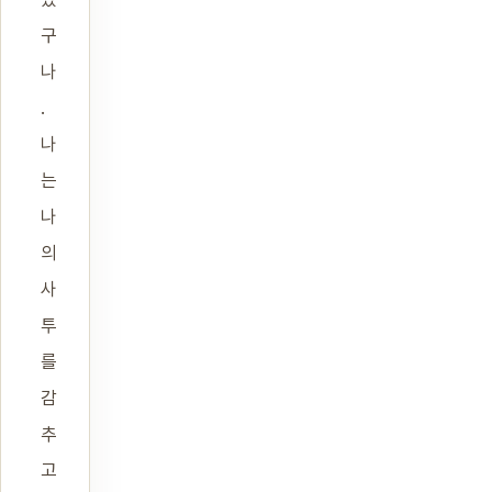
구
나
.
나
는
나
의
사
투
를
감
추
고