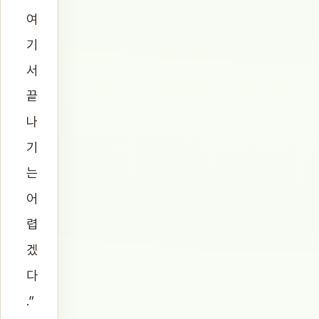
여
기
서
끝
나
기
는
어
렵
겠
다
.”