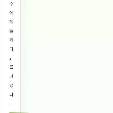
수
에
게
들
키
다
』
를
펴
냈
다
.