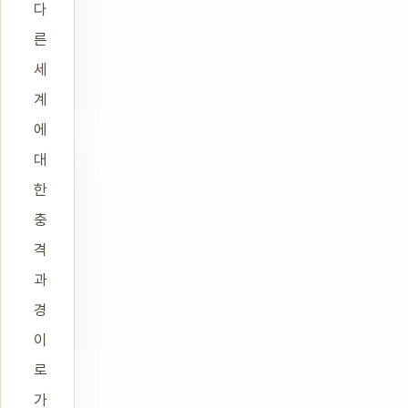
다
른
세
계
에
대
한
충
격
과
경
이
로
가