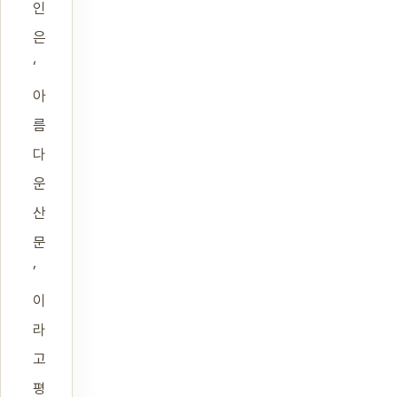
인
은
‘
아
름
다
운
산
문
’
이
라
고
평