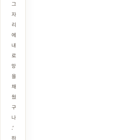
그
자
리
에
내
로
망
을
채
웠
구
나
.’
하