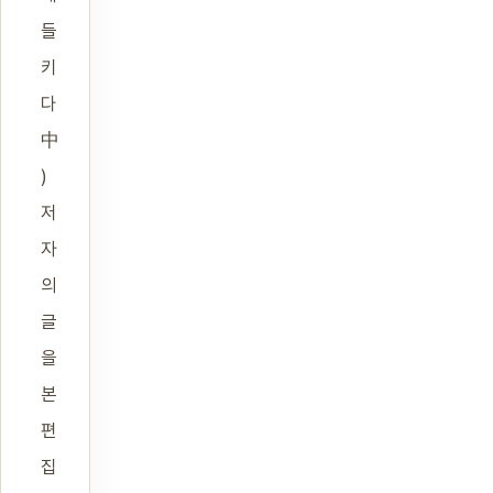
들
키
다
中
)
저
자
의
글
을
본
편
집