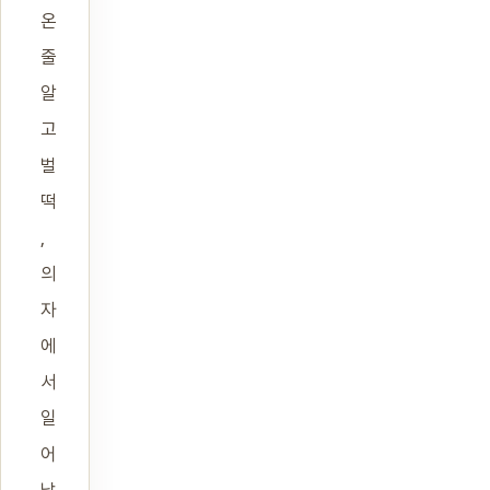
온
줄
알
고
벌
떡
,
의
자
에
서
일
어
납