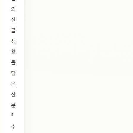
의
산
골
생
활
을
담
은
산
문
『
수