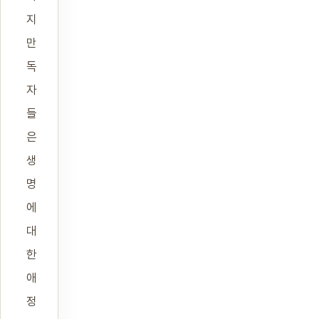
지
만
독
자
들
은
생
명
에
대
한
애
정