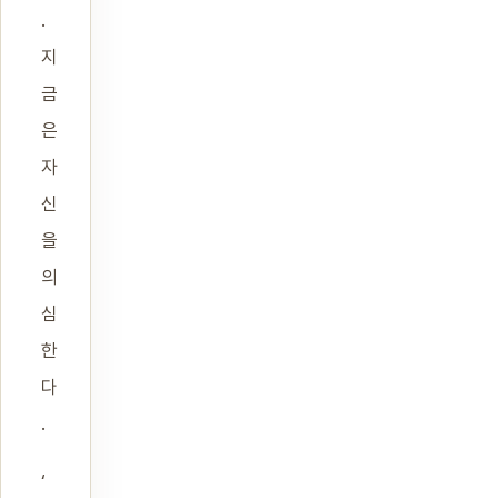
.
지
금
은
자
신
을
의
심
한
다
.
‘