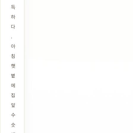
득
하
다
.
아
침
햇
볕
에
집
앞
수
숫