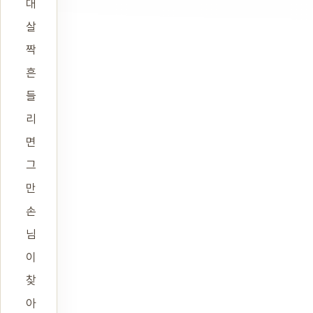
대
살
짝
흔
들
리
면
그
만
손
님
이
찾
아