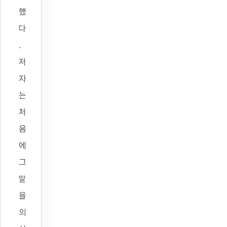
했
다
.
저
자
는
처
음
에
그
말
을
의