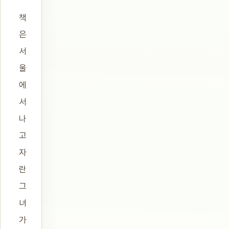
책
은
서
울
에
서
나
고
자
란
그
녀
가