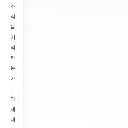
소
식
을
기
억
하
는
가
.
이
제
대