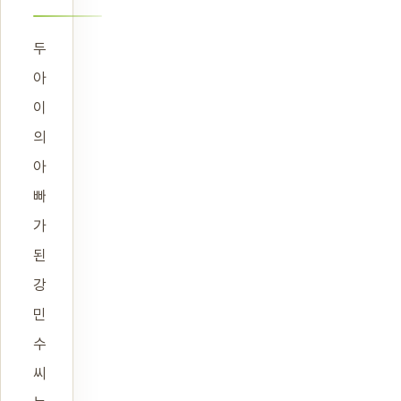
두
아
이
의
아
빠
가
된
강
민
수
씨