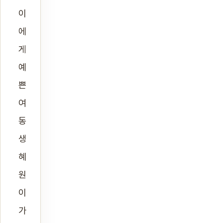
이
에
게
예
쁜
여
동
생
혜
원
이
가