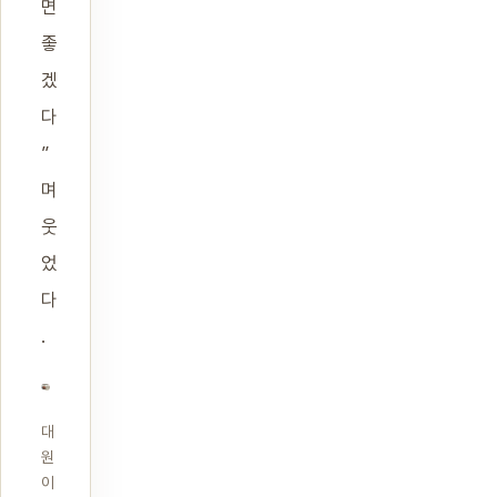
면
좋
겠
다
”
며
웃
었
다
.
대
원
이