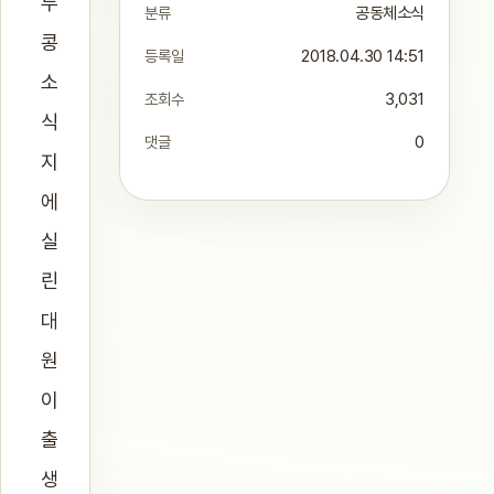
두
분류
공동체소식
콩
등록일
2018.04.30 14:51
소
조회수
3,031
식
댓글
0
지
에
실
린
대
원
이
출
생