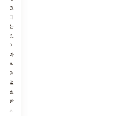
겼
다
는
것
이
아
직
얼
떨
떨
한
지