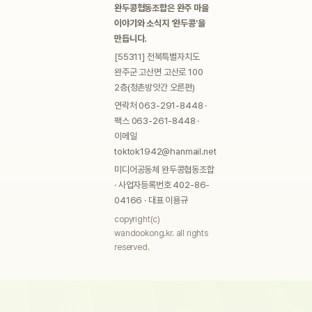
완두콩협동조합은 완주 마을
이야기와 소식지 ‘완두콩’을
만듭니다.
[55311] 전북특별자치도
완주군 고산면 고산로 100
2층(청촌방앗간 오른편)
연락처 063-291-8448 ·
팩스 063-261-8448 ·
이메일
toktok1942@hanmail.net
미디어공동체 완두콩협동조합
· 사업자등록번호 402-86-
04166 · 대표 이용규
copyright(c)
wandookong.kr. all rights
reserved.