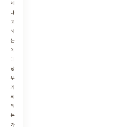
세
다
고
하
는
데
대
장
부
가
되
려
는
가