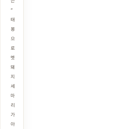
는
“
태
몽
으
로
멧
돼
지
세
마
리
가
아