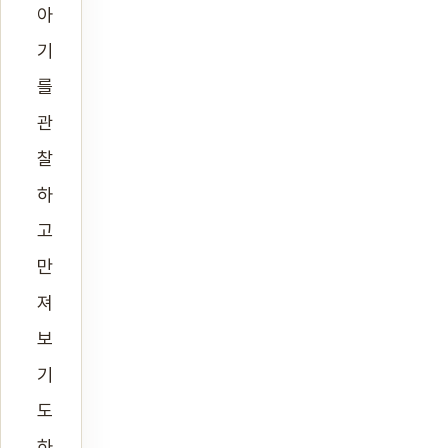
아
기
를
관
찰
하
고
만
져
보
기
도
하