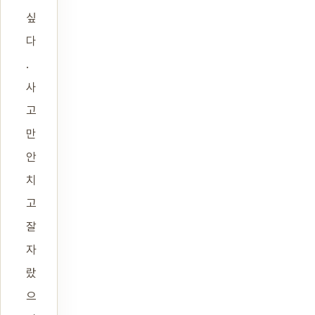
싶
다
.
사
고
만
안
치
고
잘
자
랐
으