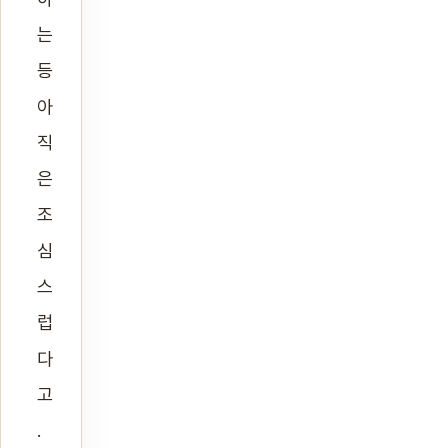
는
등
아
직
은
조
심
스
럽
다
고
.