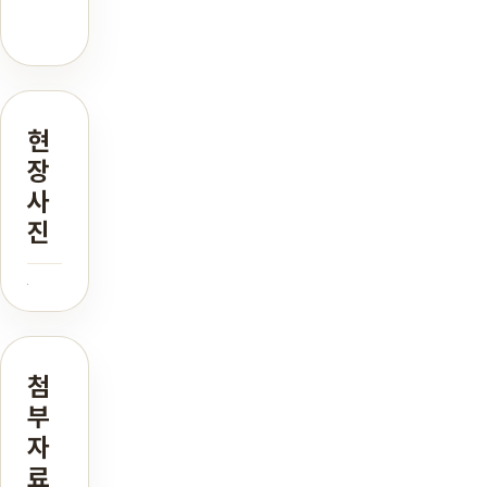
현
장
사
진
첨
부
자
료