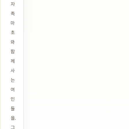
자
족
마
초
와
함
께
사
는
여
인
들
을.
그