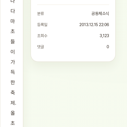
나
다
분류
공동체소식
마
등록일
2013.12.15 22:06
초
조회수
3,123
들
댓글
0
이
가
득
한
축
제.
올
초