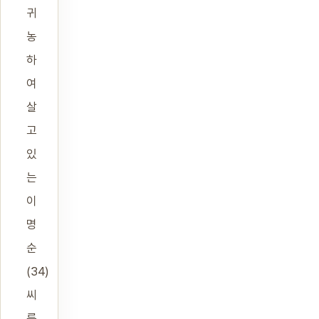
귀
농
하
여
살
고
있
는
이
명
순
(34)
씨
를