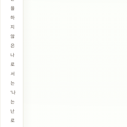
을
하
지
않
은
나
로
서
는
‘나
는
난
로