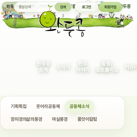
통합검색
지역의 작은 이야기를 다정하게 엮어 보여주는 완두콩
완주 마을 소식지
검색
로그인
회원가입
완두콩
완주
활동/
소식지
커뮤
소개
이야기
포트폴리오
기획특집
웃어라공동체
공동체소식
장미경의삶의풍경
마실풍경
품앗이칼럼