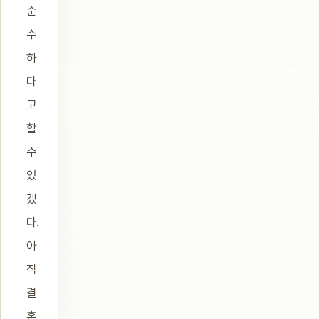
순
수
하
다
고
할
수
있
겠
다.
아
직
결
혼