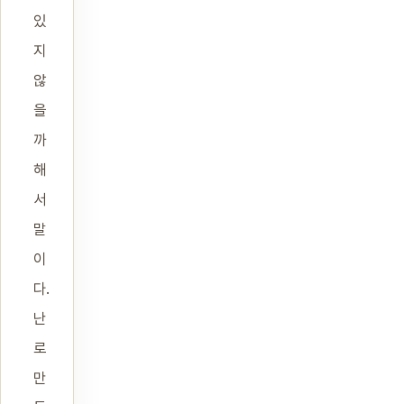
있
지
않
을
까
해
서
말
이
다.
난
로
만