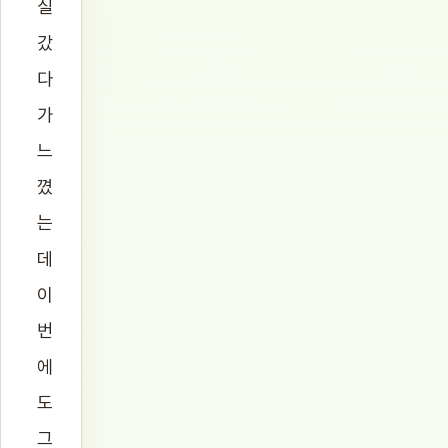
실
갔
다
가
느
꼈
는
데
이
번
에
도
그