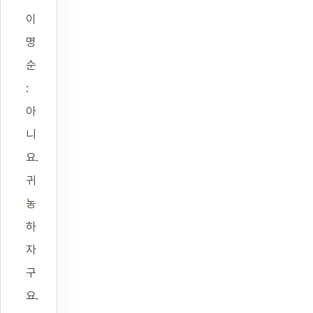
이
명
순
:
아
니
요.
귀
농
하
자
구
요.