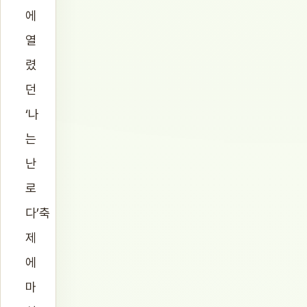
에
열
렸
던
‘나
는
난
로
다’축
제
에
마