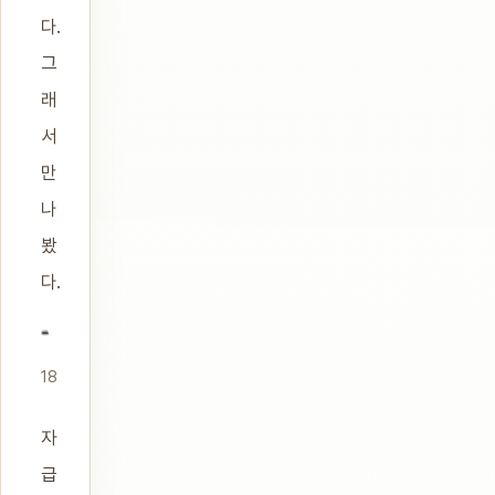
다.
그
래
서
만
나
봤
다.
18
자
급