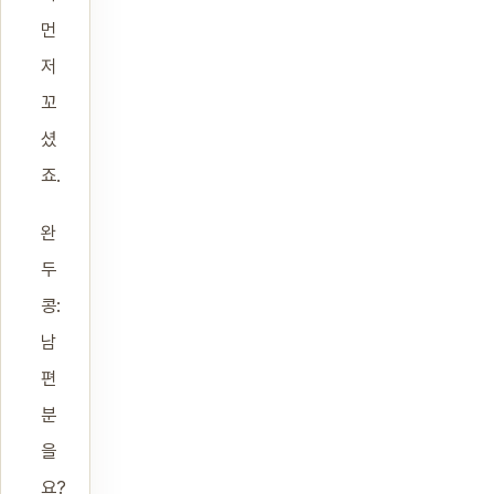
먼
저
꼬
셨
죠.
완
두
콩:
남
편
분
을
요?