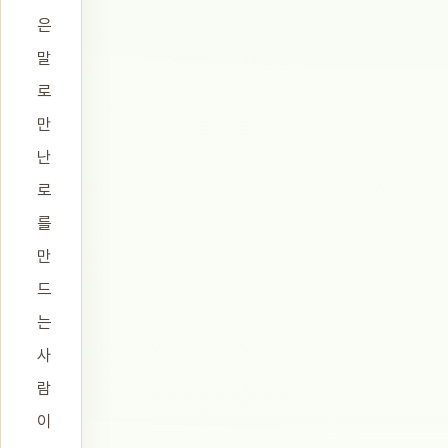
은
말
로
만
난
로
를
만
드
는
사
람
이