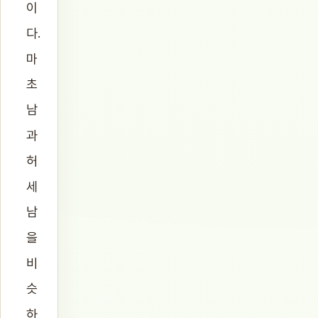
이
다.
마
초
남
과
허
세
남
을
비
슷
하