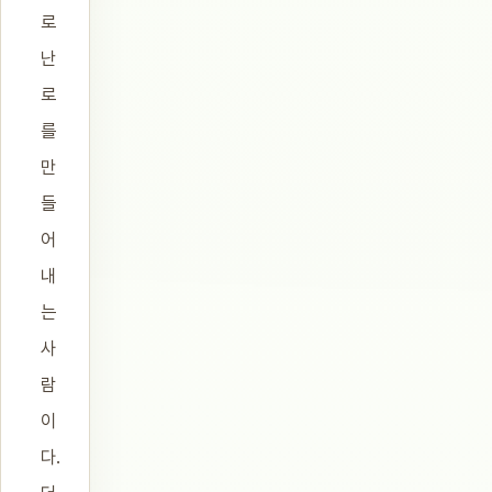
로
난
로
를
만
들
어
내
는
사
람
이
다.