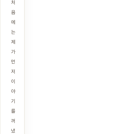
처
음
에
는
제
가
먼
저
이
야
기
를
꺼
냈