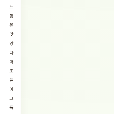
느
낌
은
맞
았
다.
마
초
들
이
그
득