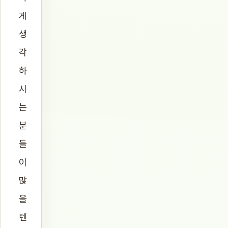
게
생
각
하
시
는
분
들
이
많
을
텐