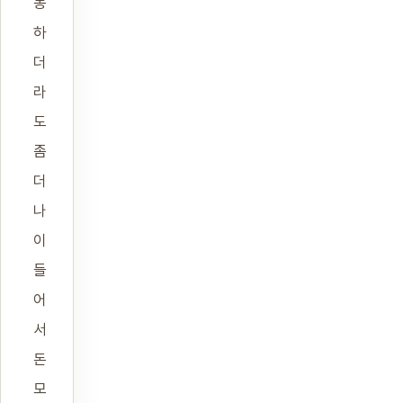
농
하
더
라
도
좀
더
나
이
들
어
서
돈
모