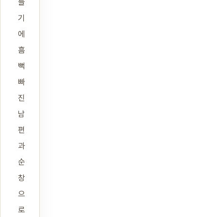
들
기
에
흠
뻑
빠
진
남
편
과
순
창
으
로