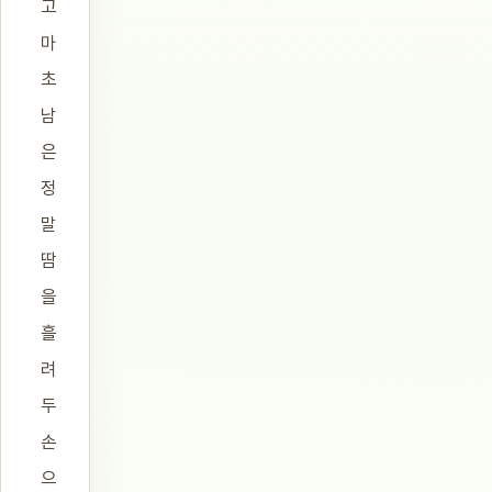
고
마
초
남
은
정
말
땀
을
흘
려
두
손
으