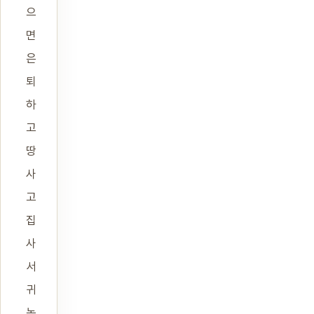
으
면
은
퇴
하
고
땅
사
고
집
사
서
귀
농