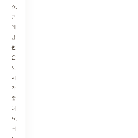
죠.
근
데
남
편
은
도
시
가
좋
대
요.
귀