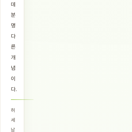
데
분
명
다
른
개
념
이
다.
허
세
남