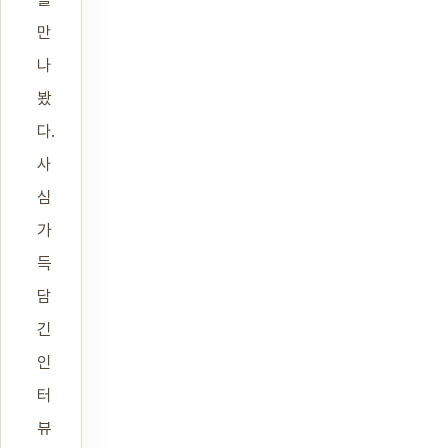
만
나
봤
다.
사
심
가
득
담
긴
인
터
뷰