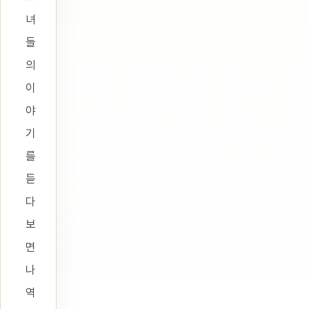
녀
들
의
이
야
기
를
듣
다
보
면
나
역