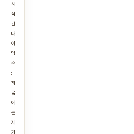
시
작
된
다.
이
명
순
:
처
음
에
는
제
가