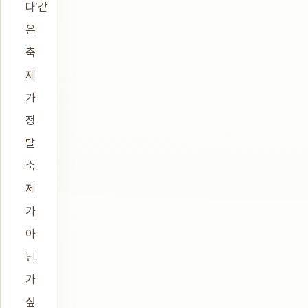
다’같
은
축
제
가
정
말
축
제
가
아
닌
가
싶