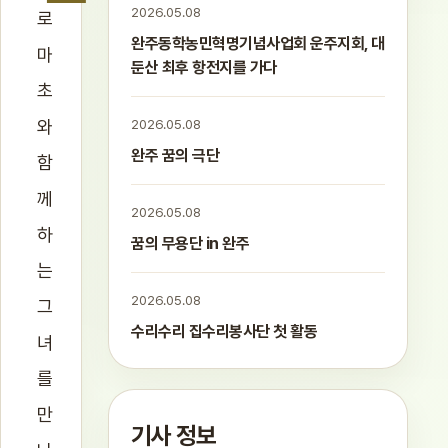
2026.05.08
로
완주동학농민혁명기념사업회 운주지회, 대
마
둔산 최후 항전지를 가다
초
와
2026.05.08
완주 꿈의 극단
함
께
2026.05.08
하
꿈의 무용단 in 완주
는
2026.05.08
그
수리수리 집수리봉사단 첫 활동
녀
를
만
기사 정보