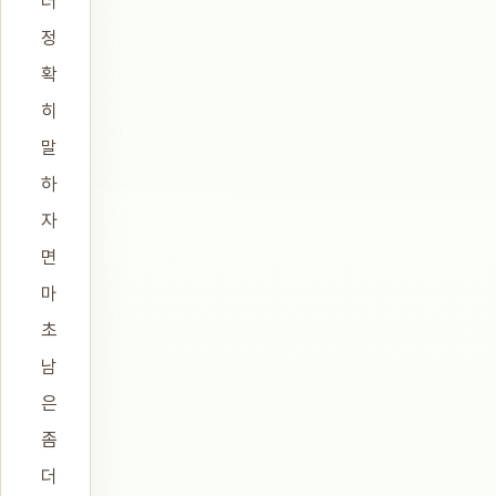
더
정
확
히
말
하
자
면
마
초
남
은
좀
더