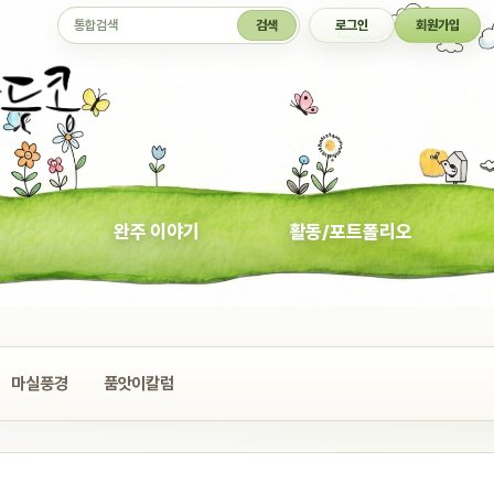
통합검색
검색
로그인
회원가입
완주 이야기
활동/포트폴리오
마실풍경
품앗이칼럼