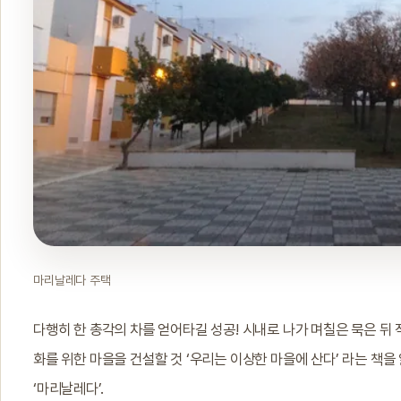
마리날레다 주택
다행히 한 총각의 차를 얻어타길 성공! 시내로 나가 며칠은 묵은 뒤 
화를 위한 마을을 건설할 것 ‘우리는 이상한 마을에 산다’ 라는 책
‘마리날레다’.