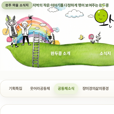
지역의 작은 이야기를 다정하게 엮어 보여주는 완두콩
완주 마을 소식지
완두콩 소개
소식지
기획특집
웃어라공동체
공동체소식
장미경의삶의풍경