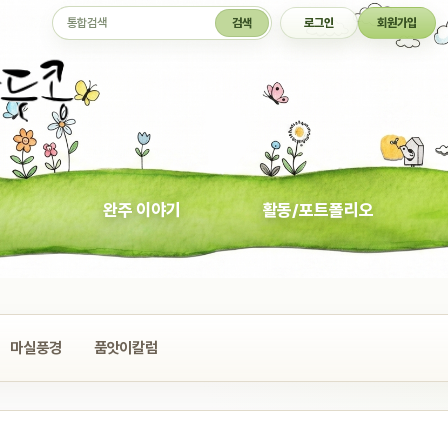
통합검색
검색
로그인
회원가입
완주 이야기
활동/포트폴리오
마실풍경
품앗이칼럼