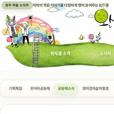
지역의 작은 이야기를 다정하게 엮어 보여주는 완두콩
완주 마을 소식지
완두콩 소개
소식지
기획특집
웃어라공동체
공동체소식
장미경의삶의풍경