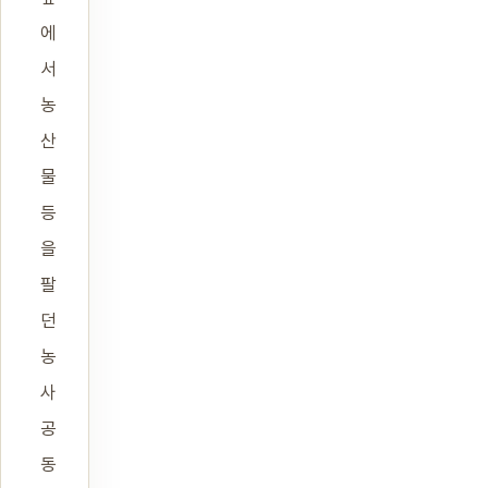
에
서
농
산
물
등
을
팔
던
농
사
공
동