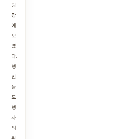
광
장
에
모
였
다.
행
인
들
도
행
사
의
취