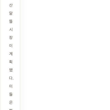
산
알
뜰
시
장
이
계
획
됐
다.
이
들
은