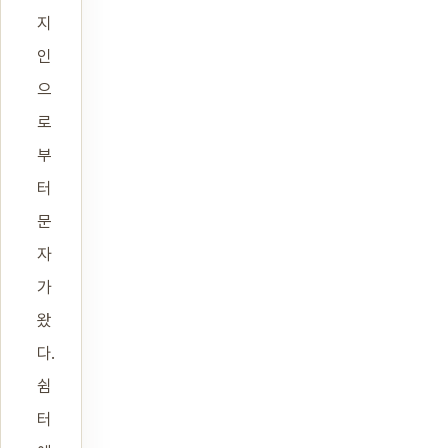
지
인
으
로
부
터
문
자
가
왔
다.
쉼
터