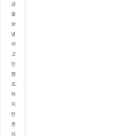
금
을
보
낼
까
고
민
했
죠.
하
지
만
혼
자