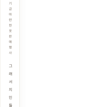
기
금
마
련
헌
옷
판
매
행
사
그
래
서
지
인
들