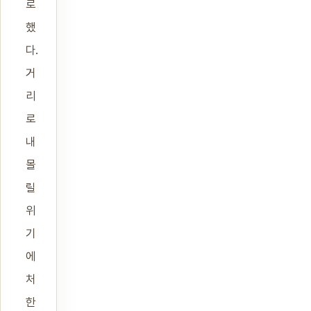
로
했
다.
거
리
로
내
몰
릴
위
기
에
처
한