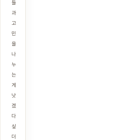
들
과
고
민
을
나
누
는
게
낫
겠
다
싶
더