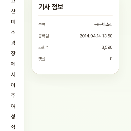
고
기사 정보
산
미
분류
공동체소식
소
등록일
2014.04.14 13:50
광
조회수
3,590
장
댓글
0
에
서
이
주
여
성
쉼