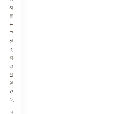
지
를
듣
고
선
뜻
지
갑
을
열
었
다.
옆