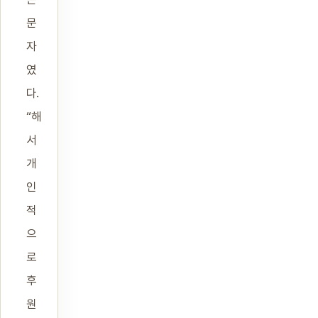
문
자
였
다.
“해
서
개
인
적
으
로
후
원