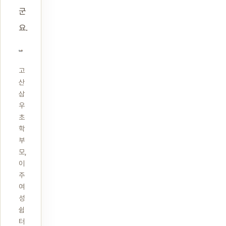
군
요.
고
산
삼
우
초
학
부
모,
이
주
여
성
쉼
터