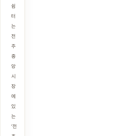
쉼
터
는
전
주
중
앙
시
장
에
있
는
‘전