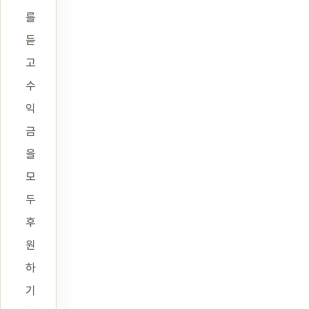
를
듣
고
수
익
금
을
모
두
후
원
하
기