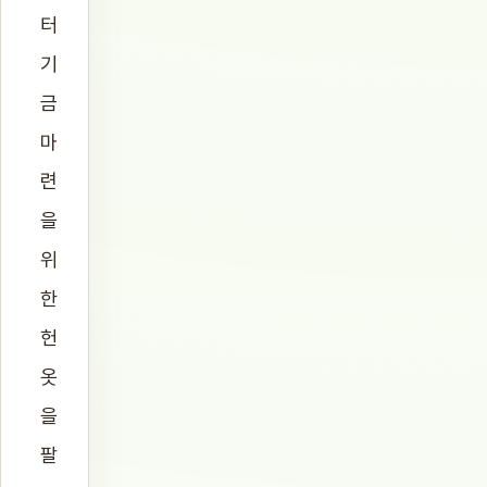
터
기
금
마
련
을
위
한
헌
옷
을
팔