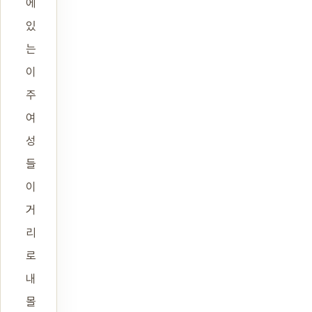
에
있
는
이
주
여
성
들
이
거
리
로
내
몰