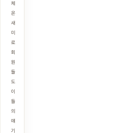
체
온
새
미
로
회
원
들
도
이
들
의
얘
기