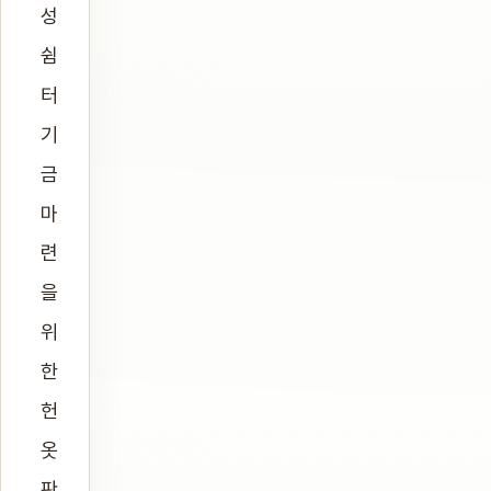
성
쉼
터
기
금
마
련
을
위
한
헌
옷
판