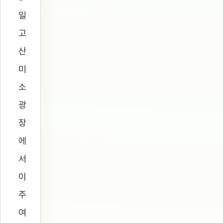
일
고
산
미
소
광
장
에
서
이
주
여