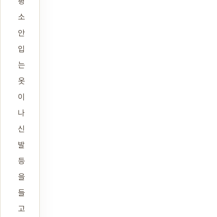
평
소
안
입
는
옷
이
나
신
발
등
을
들
고