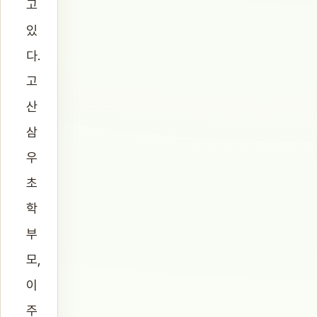
고
있
다.
고
산
삼
우
초
학
부
모,
이
주