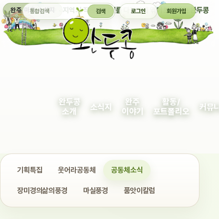
통합검색
지역의 작은 이야기를 다정하게 엮어 보여주는 완두콩
완주 마을 소식지
검색
로그인
회원가입
완두콩
완주
활동/
소식지
커뮤
소개
이야기
포트폴리오
기획특집
웃어라공동체
공동체소식
장미경의삶의풍경
마실풍경
품앗이칼럼