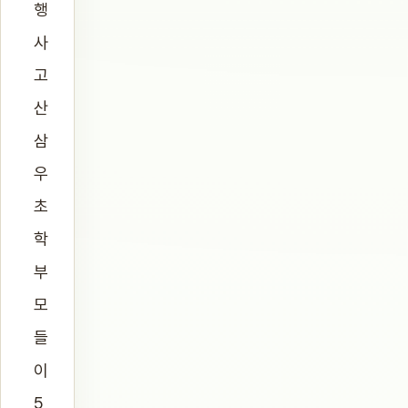
행
사
고
산
삼
우
초
학
부
모
들
이
5