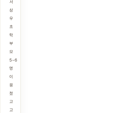
서
삼
우
초
학
부
모
5~6
명
이
뭉
쳤
고
고