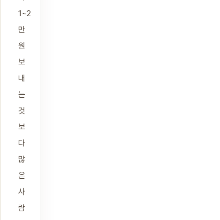
1~2
만
원
보
내
는
것
보
다
많
은
사
람