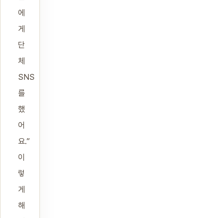
에
게
단
체
SNS
를
했
어
요.”
이
렇
게
해