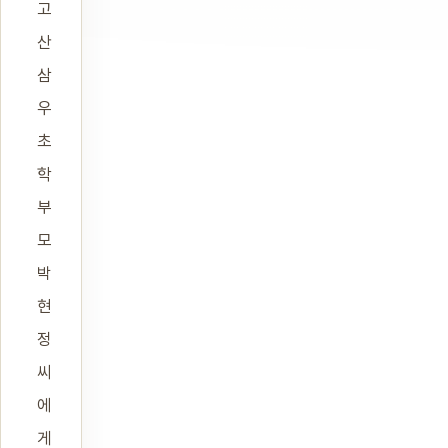
고
산
삼
우
초
학
부
모
박
현
정
씨
에
게