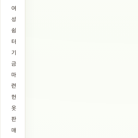
여
성
쉼
터
기
금
마
련
헌
옷
판
매