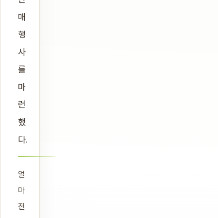
매
행
사
를
마
련
했
다.
얼
마
전