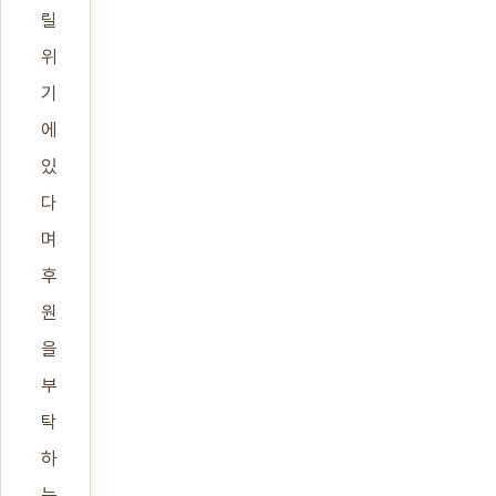
릴
위
기
에
있
다
며
후
원
을
부
탁
하
는