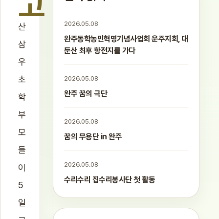
고
2026.05.08
산
완주동학농민혁명기념사업회 운주지회, 대
삼
둔산 최후 항전지를 가다
우
초
2026.05.08
완주 꿈의 극단
학
부
2026.05.08
모
꿈의 무용단 in 완주
들
2026.05.08
이
수리수리 집수리봉사단 첫 활동
5
일