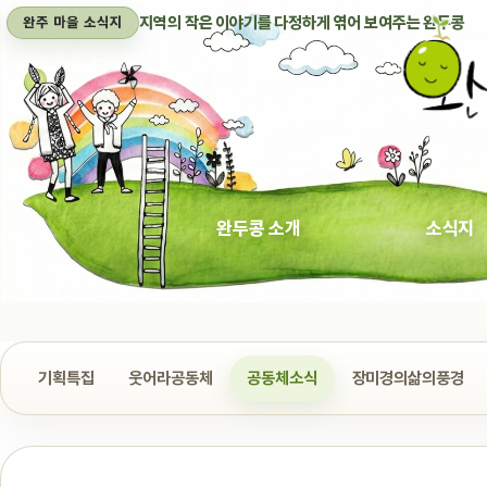
지역의 작은 이야기를 다정하게 엮어 보여주는 완두콩
완주 마을 소식지
완두콩 소개
소식지
기획특집
웃어라공동체
공동체소식
장미경의삶의풍경