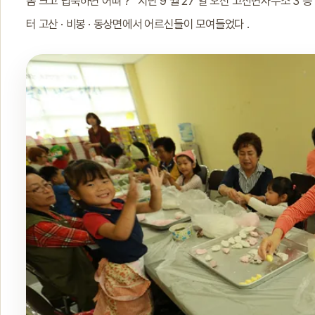
좀 크고 넙죽하면 어뗘 ?” 지난 9 월 27 일 오전 고산면사무소 3
터 고산 · 비봉 · 동상면에서 어르신들이 모여들었다 .