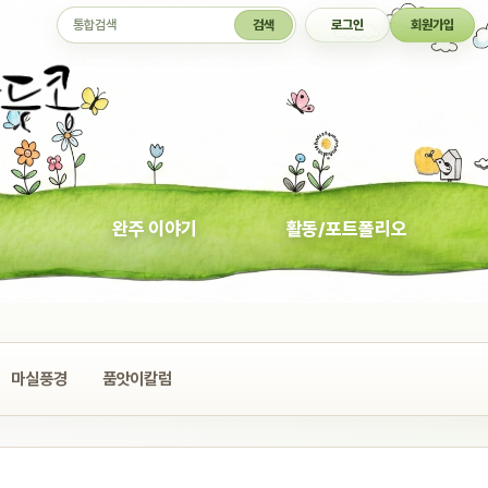
통합검색
검색
로그인
회원가입
완주 이야기
활동/포트폴리오
마실풍경
품앗이칼럼