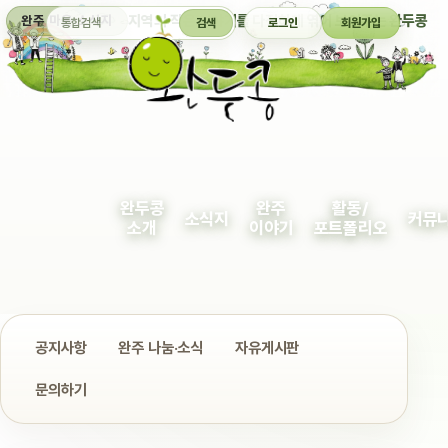
통합검색
지역의 작은 이야기를 다정하게 엮어 보여주는 완두콩
완주 마을 소식지
검색
로그인
회원가입
완두콩
완주
활동/
소식지
커뮤
소개
이야기
포트폴리오
공지사항
완주 나눔·소식
자유게시판
문의하기