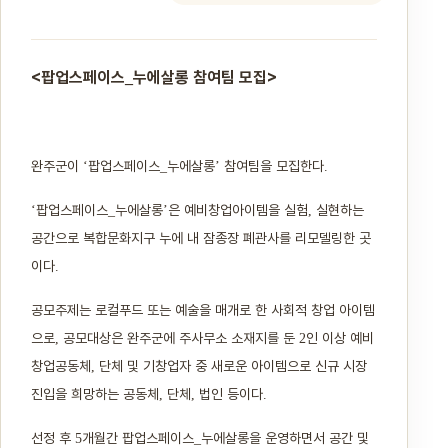
<팝업스페이스
누에살롱 참여팀 모집>
_
완주군이
팝업스페이스
누에살롱
참여팀을 모집한다
‘
_
’
.
팝업스페이스
누에살롱
은 예비창업아이템을 실험
실현하는
‘
_
’
,
공간으로 복합문화지구 누에 내 잠종장 폐관사를 리모델링한 곳
이다
.
공모주제는 로컬푸드 또는 예술을 매개로 한 사회적 창업 아이템
으로
공모대상은 완주군에 주사무소 소재지를 둔
인 이상 예비
,
2
창업공동체
단체 및 기창업자 중 새로운 아이템으로 신규 시장
,
진입을 희망하는 공동체
단체
법인 등이다
,
,
.
선정 후
개월간 팝업스페이스
누에살롱을 운영하면서 공간 및
5
_