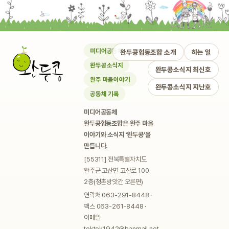
미디어공동체
완두콩협동조합 소개
하는 일
완두콩소식지
완두콩소식지 최신호
완주 마을이야기
완두콩소식지 지난호
공동체 기록
미디어공동체
완두콩협동조합은 완주 마을
이야기와 소식지 ‘완두콩’을
만듭니다.
[55311] 전북특별자치도
완주군 고산면 고산로 100
2층(청촌방앗간 오른편)
연락처 063-291-8448 ·
팩스 063-261-8448 ·
이메일
toktok1942@hanmail.net