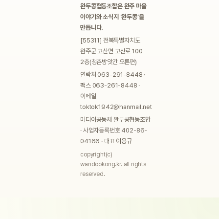
완두콩협동조합은 완주 마을
이야기와 소식지 ‘완두콩’을
만듭니다.
[55311] 전북특별자치도
완주군 고산면 고산로 100
2층(청촌방앗간 오른편)
연락처 063-291-8448 ·
팩스 063-261-8448 ·
이메일
toktok1942@hanmail.net
미디어공동체 완두콩협동조합
· 사업자등록번호 402-86-
04166 · 대표 이용규
copyright(c)
wandookong.kr. all rights
reserved.