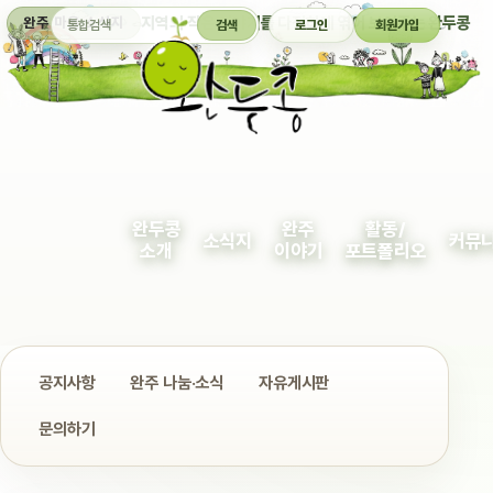
통합검색
지역의 작은 이야기를 다정하게 엮어 보여주는 완두콩
완주 마을 소식지
검색
로그인
회원가입
완두콩
완주
활동/
소식지
커뮤
소개
이야기
포트폴리오
공지사항
완주 나눔·소식
자유게시판
문의하기