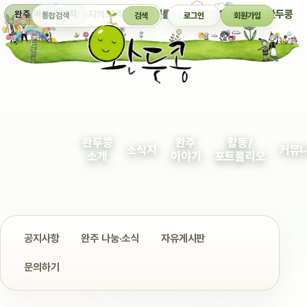
통합검색
지역의 작은 이야기를 다정하게 엮어 보여주는 완두콩
완주 마을 소식지
검색
로그인
회원가입
완두콩
완주
활동/
소식지
커뮤
소개
이야기
포트폴리오
공지사항
완주 나눔·소식
자유게시판
문의하기