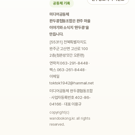
공동체 기록
미디어공동체
완두콩협동조합은 완주 마을
이야기와 소식지 ‘완두콩’을
만듭니다.
[55311] 전북특별자치도
완주군 고산면 고산로 100
2층(청촌방앗간 오른편)
연락처 063-291-8448 ·
팩스 063-261-8448 ·
이메일
toktok1942@hanmail.net
미디어공동체 완두콩협동조합
· 사업자등록번호 402-86-
04166 · 대표 이용규
copyright(c)
wandookong.kr. all rights
reserved.