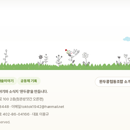
마을이야기
공동체 기록
완두콩협동조합 소
기와 소식지 ‘완두콩’을 만듭니다.
로 100 2층(청촌방앗간 오른편)
448 · 이메일 toktok1942@hanmail.net
02-86-04166 · 대표 이용규
served.