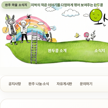
지역의 작은 이야기를 다정하게 엮어 보여주는 완두콩
완주 마을 소식지
완두콩 소개
소식지
공지사항
완주 나눔·소식
자유게시판
문의하기