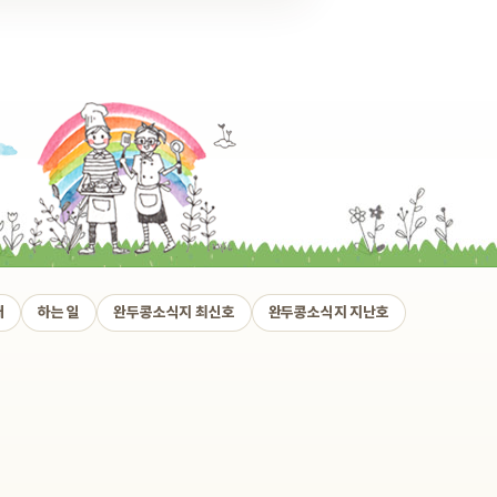
개
하는 일
완두콩소식지 최신호
완두콩소식지 지난호