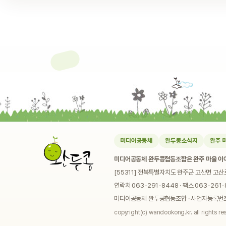
미디어공동체
완두콩소식지
완주 
미디어공동체 완두콩협동조합은 완주 마을 이야
[55311] 전북특별자치도 완주군 고산면 고산
연락처 063-291-8448 · 팩스 063-261-8
미디어공동체 완두콩협동조합 · 사업자등록번호 4
copyright(c) wandookong.kr. all rights re