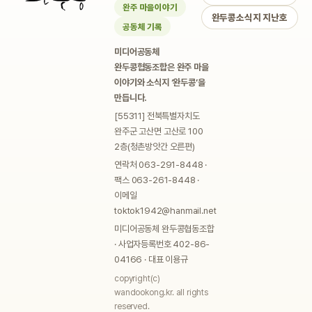
완주 마을이야기
완두콩소식지 지난호
공동체 기록
미디어공동체
완두콩협동조합은 완주 마을
이야기와 소식지 ‘완두콩’을
만듭니다.
[55311] 전북특별자치도
완주군 고산면 고산로 100
2층(청촌방앗간 오른편)
연락처 063-291-8448 ·
팩스 063-261-8448 ·
이메일
toktok1942@hanmail.net
미디어공동체 완두콩협동조합
· 사업자등록번호 402-86-
04166 · 대표 이용규
copyright(c)
wandookong.kr. all rights
reserved.