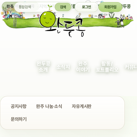
통합검색
지역의 작은 이야기를 다정하게 엮어 보여주는 완두콩
완주 마을 소식지
검색
로그인
회원가입
완두콩
완주
활동/
소식지
커뮤
소개
이야기
포트폴리오
공지사항
완주 나눔·소식
자유게시판
문의하기