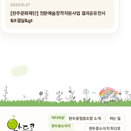
2022.10.27
[완주문화재단] 전문예술창작지원사업 결과공유전시
&lt결실&gt
미디어공동체
완두콩협동조합 소개
하는 일
완두콩소식지
완두콩소식지 최신호